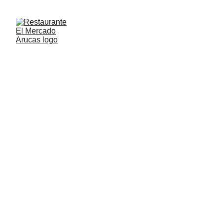
Sugerencias
Nuestras sugerencias son platos fuera de carta que van variando en 
función de los productos de temporada, así que aprovecha a 
pedirlos mientras están disponibles.